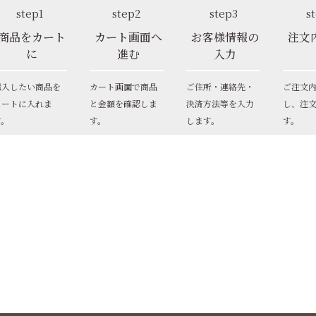
step1
step2
step3
s
商品をカート
カート画面へ
お客様情報の
注文
に
進む
入力
購入したい商品を
カート画面で商品
ご住所・連絡先・
ご注文
カートに入れま
と金額を確認しま
決済方法等を入力
し、注
す。
す。
します。
す。