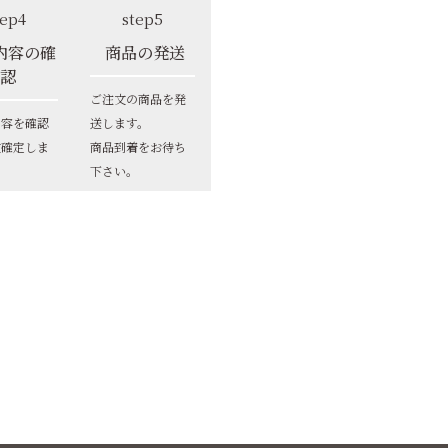
tep4
step5
内容の確
商品の発送
認
ご注文の商品を発
内容を確認
送します。
文確定しま
商品到着をお待ち
下さい。