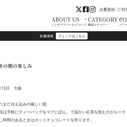
会員登録
ご利
ABOUT US
CATEGORY
C
ジェオグラフィカについて
商品カテゴリー
アン
新着情報
チェックはこちら
冬の朝の楽しみ
月13日 大曲
だまだ冷え込みの厳しい朝、
段は手軽にティーバッグをマグにぽん、で温かい紅茶を飲むのがルーテ
し時間のあるときはホットチョコレートを作ります。