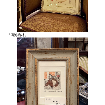
『酒池猫林』