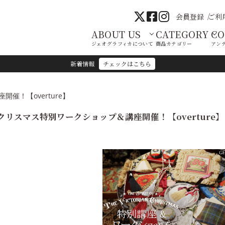
会員登録
ご利
ABOUT US
CATEGORY
C
ジェオグラフィカについて
商品カテゴリー
アン
新着情報
チェックはこちら
催！【overture】
クリスマス特別ワークショップ＆講座開催！【overture】