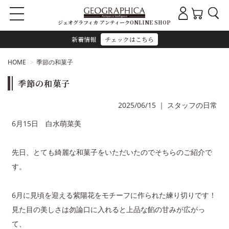
ジェオグラフィカ アンティークONLINE SHOP
新着情報
チェックはこちら
HOME
季節の和菓子
季節の和菓子
2025/06/15
｜
スタッフの日常
6月15日 白水萌菜美
先日、とても綺麗な和菓子をいただいたのでそちらのご紹介で
す。
6月に見頃を迎える紫陽花をモチーフに作られた練り切りです！
見た目の美しさは勿論口に入れると上品な餡の甘みが広がっ
て、