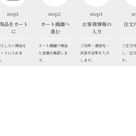
step1
step2
step3
s
商品をカート
カート画面へ
お客様情報の
注文
に
進む
入力
購入したい商品を
カート画面で商品
ご住所・連絡先・
ご注文
カートに入れま
と金額を確認しま
決済方法等を入力
し、注
す。
す。
します。
す。