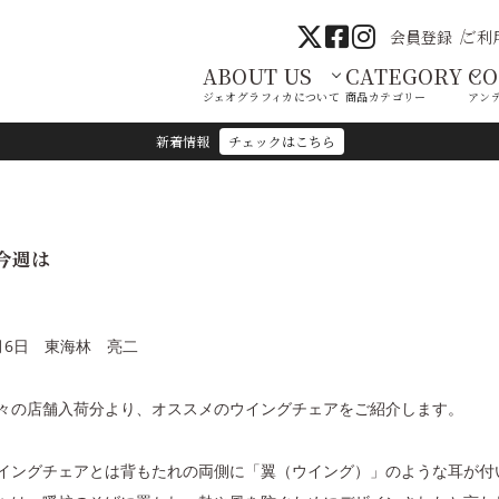
会員登録
ご利
ABOUT US
CATEGORY
C
ジェオグラフィカについて
商品カテゴリー
アン
新着情報
チェックはこちら
今週は
月6日 東海林 亮二
々の店舗入荷分より、オススメのウイングチェアをご紹介します。
イングチェアとは背もたれの両側に「翼（ウイング）」のような耳が付