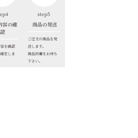
tep4
step5
内容の確
商品の発送
認
ご注文の商品を発
内容を確認
送します。
文確定しま
商品到着をお待ち
下さい。