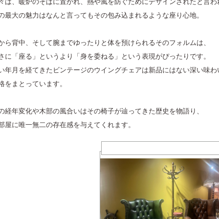
々は、暖炉のそばに置かれ、熱や風を防ぐためにデザインされたと言わ
の最大の魅力はなんと言ってもその包み込まれるような座り心地。
から背中、そして腕までゆったりと体を預けられるそのフォルムは、
さに「座る」というより「身を委ねる」という表現がぴったりです。
い年月を経てきたビンテージのウイングチェアは新品にはない深い味わ
格をまとっています。
の経年変化や木部の風合いはその椅子が辿ってきた歴史を物語り、
部屋に唯一無二の存在感を与えてくれます。