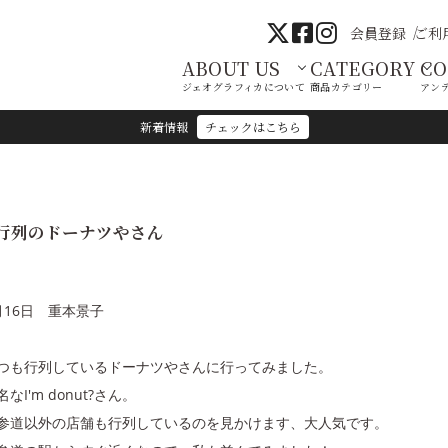
会員登録
ご利
ABOUT US
CATEGORY
C
ジェオグラフィカについて
商品カテゴリー
アン
新着情報
チェックはこちら
行列のドーナツやさん
月16日 重本景子
つも行列しているドーナツやさんに行ってみました。
名なI'm donut?さん。
参道以外の店舗も行列しているのを見かけます、大人気です。