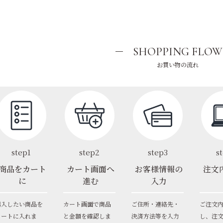
SHOPPING FLOW
お買い物の流れ
step1
step2
step3
s
商品をカート
カート画面へ
お客様情報の
注文
に
進む
入力
購入したい商品を
カート画面で商品
ご住所・連絡先・
ご注文
カートに入れま
と金額を確認しま
決済方法等を入力
し、注