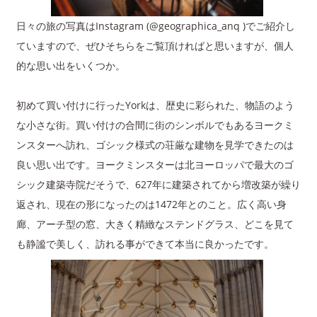
日々の旅の写真はInstagram (@geographica_anq )でご紹介し
ていますので、ぜひそちらをご覧頂ければと思いますが、個人
的な思い出をいくつか。
初めて買い付けに行ったYorkは、歴史に彩られた、物語のよう
な小さな街。買い付けの合間に街のシンボルでもあるヨークミ
ンスターへ訪れ、ゴシック様式の荘厳な建物を見学できたのは
良い思い出です。ヨークミンスターは北ヨーロッパで最大のゴ
シック建築寺院だそうで、627年に建築されてから増改築が繰り
返され、現在の形になったのは1472年とのこと。広く高い身
廊、アーチ型の窓、大きく精緻なステンドグラス、どこを見て
も静謐で美しく、訪れる事ができて本当に良かったです。