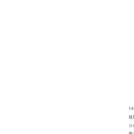
1
使
り
新