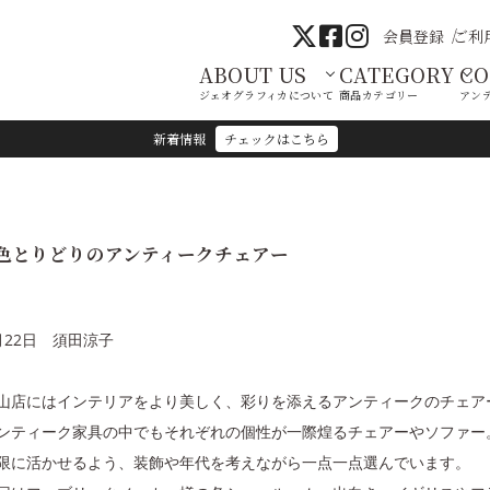
会員登録
ご利
ABOUT US
CATEGORY
C
ジェオグラフィカについて
商品カテゴリー
アン
新着情報
チェックはこちら
色とりどりのアンティークチェアー
月22日 須田涼子
山店にはインテリアをより美しく、彩りを添えるアンティークのチェア
ンティーク家具の中でもそれぞれの個性が一際煌るチェアーやソファー
限に活かせるよう、装飾や年代を考えながら一点一点選んでいます。