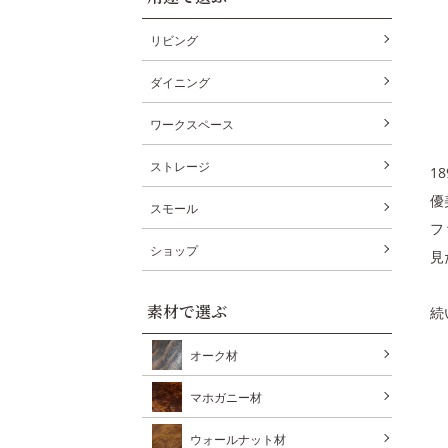
リビング
ダイニング
ワークスペース
ストレージ
1
優
スモール
フ
ショップ
見
素材で選ぶ
続
オーク材
マホガニー材
ウォールナット材