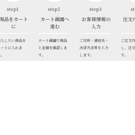
step1
step2
step3
s
商品をカート
カート画面へ
お客様情報の
注文
に
進む
入力
購入したい商品を
カート画面で商品
ご住所・連絡先・
ご注文
カートに入れま
と金額を確認しま
決済方法等を入力
し、注
す。
す。
します。
す。