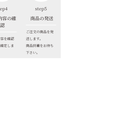
tep4
step5
内容の確
商品の発送
認
ご注文の商品を発
内容を確認
送します。
文確定しま
商品到着をお待ち
下さい。