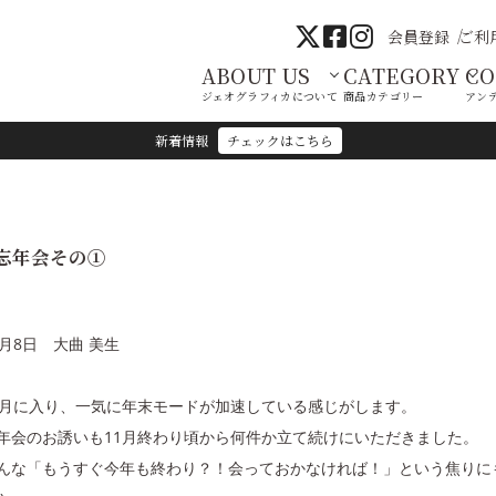
会員登録
ご利
ABOUT US
CATEGORY
C
ジェオグラフィカについて
商品カテゴリー
アン
新着情報
チェックはこちら
忘年会その①
2月8日 大曲 美生
2月に入り、一気に年末モードが加速している感じがします。
年会のお誘いも11月終わり頃から何件か立て続けにいただきました。
んな「もうすぐ今年も終わり？！会っておかなければ！」という焦りに