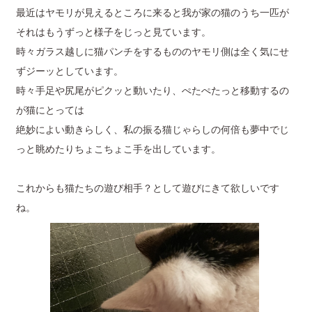
最近はヤモリが見えるところに来ると我が家の猫のうち一匹が
それはもうずっと様子をじっと見ています。
時々ガラス越しに猫パンチをするもののヤモリ側は全く気にせ
ずジーッとしています。
時々手足や尻尾がピクッと動いたり、ぺたぺたっと移動するの
が猫にとっては
絶妙によい動きらしく、私の振る猫じゃらしの何倍も夢中でじ
っと眺めたりちょこちょこ手を出しています。
これからも猫たちの遊び相手？として遊びにきて欲しいです
ね。