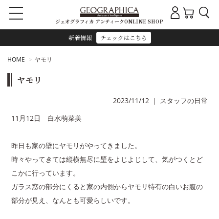
ジェオグラフィカ アンティークONLINE SHOP
新着情報
チェックはこちら
HOME
ヤモリ
ヤモリ
2023/11/12
｜
スタッフの日常
11月12日 白水萌菜美
昨日も家の壁にヤモリがやってきました。
時々やってきては縦横無尽に壁をよじよじして、気がつくとど
こかに行っています。
ガラス窓の部分にくると家の内側からヤモリ特有の白いお腹の
部分が見え、なんとも可愛らしいです。