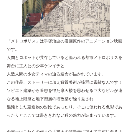
「メトロポリス」は手塚治虫の漫画原作のアニメーション映画
です。
人間とロボットが共存していると謳われる都市メトロポリスを
舞台に主人公の少年ケンイチと
人造人間の少女ティマの辿る運命が描かれています。
この作品、ストーリーに加え背景美術が抜群に素敵なんです！
ソビエト建築から着想を得た摩天楼を思わせる巨大なビルが連
なる地上階層と地下階層の増改築が繰り返され
混沌とした建造物の対比であったり、そこに使われる色彩であ
ったりとここでは書ききれない程の魅力が詰まっています。
今展示はこれらの作品の手書きの背景画に加えて完成に至るま