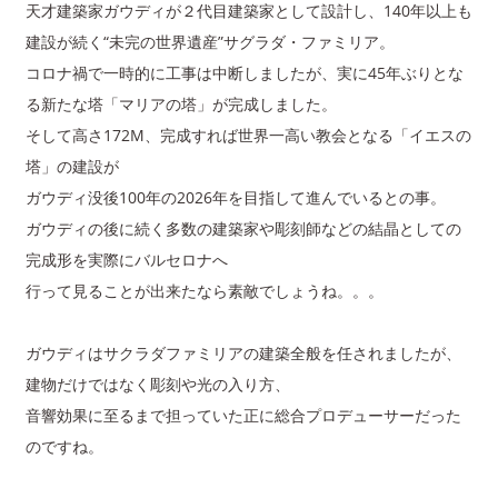
天才建築家ガウディが２代目建築家として設計し、140年以上も
建設が続く“未完の世界遺産”サグラダ・ファミリア。
コロナ禍で一時的に工事は中断しましたが、実に45年ぶりとな
る新たな塔「マリアの塔」が完成しました。
そして高さ172M、完成すれば世界一高い教会となる「イエスの
塔」の建設が
ガウディ没後100年の2026年を目指して進んでいるとの事。
ガウディの後に続く多数の建築家や彫刻師などの結晶としての
完成形を実際にバルセロナへ
行って見ることが出来たなら素敵でしょうね。。。
ガウディはサクラダファミリアの建築全般を任されましたが、
建物だけではなく彫刻や光の入り方、
音響効果に至るまで担っていた正に総合プロデューサーだった
のですね。