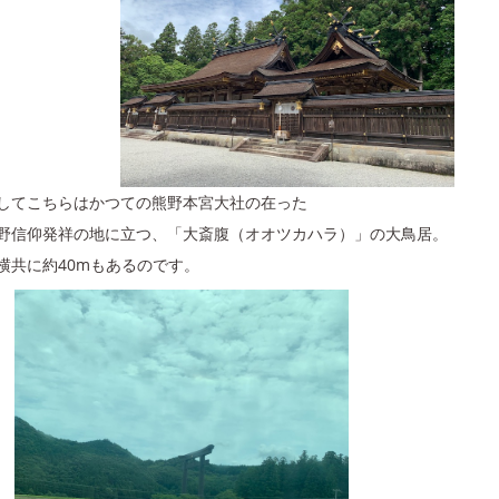
してこちらはかつての熊野本宮大社の在った
野信仰発祥の地に立つ、「大斎腹（オオツカハラ）」の大鳥居。
横共に約40mもあるのです。