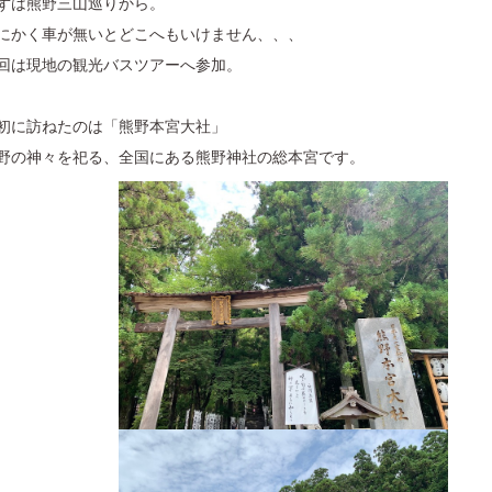
ずは熊野三山巡りから。
にかく車が無いとどこへもいけません、、、
回は現地の観光バスツアーへ参加。
初に訪ねたのは「熊野本宮大社」
野の神々を祀る、全国にある熊野神社の総本宮です。