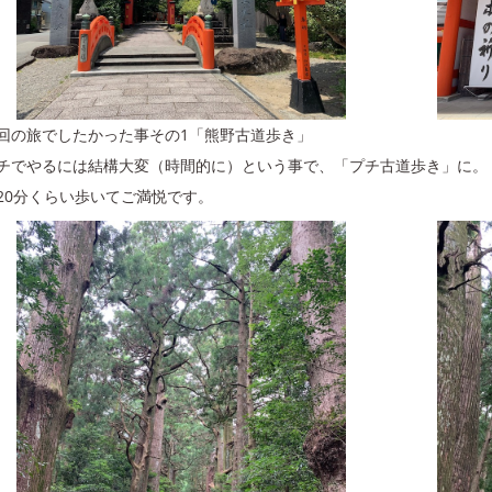
回の旅でしたかった事その1「熊野古道歩き」
チでやるには結構大変（時間的に）という事で、「プチ古道歩き」に。
20分くらい歩いてご満悦です。