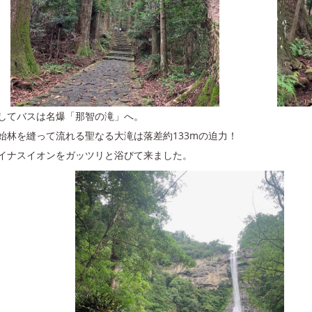
してバスは名爆「那智の滝」へ。
始林を縫って流れる聖なる大滝は落差約133mの迫力！
イナスイオンをガッツリと浴びて来ました。