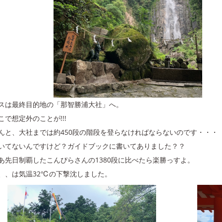
スは最終目的地の「那智勝浦大社」へ。
こで想定外のことが!!!
んと、大社までは約450段の階段を登らなければならないのです・・・
いてないんですけど？ガイドブックに書いてありました？？
あ先日制覇したこんぴらさんの1380段に比べたら楽勝っすよ。
、、は気温32℃の下撃沈しました。