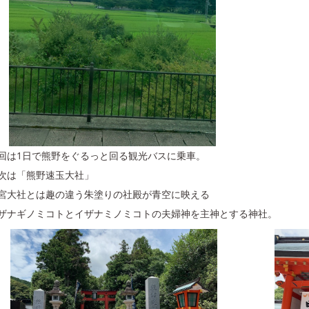
回は1日で熊野をぐるっと回る観光バスに乗車。
次は「熊野速玉大社」
宮大社とは趣の違う朱塗りの社殿が青空に映える
ザナギノミコトとイザナミノミコトの夫婦神を主神とする神社。