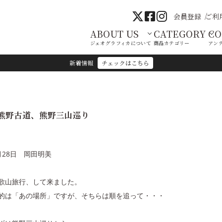
会員登録
ご利
ABOUT US
CATEGORY
C
ジェオグラフィカについて
商品カテゴリー
アン
新着情報
チェックはこちら
熊野古道、熊野三山巡り
月28日 岡田明美
歌山旅行、して来ました。
的は「あの場所」ですが、そちらは順を追って・・・