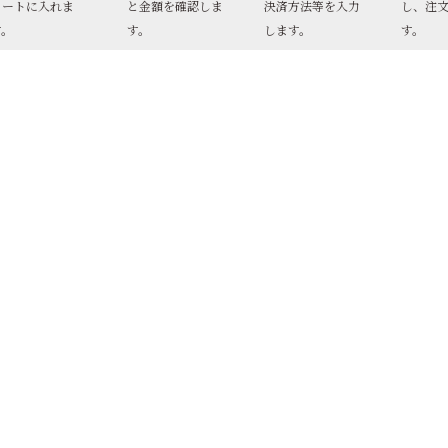
カートに入れま
と金額を確認しま
決済方法等を入力
し、注
す。
す。
します。
す。