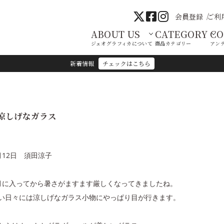
会員登録
ご利
ABOUT US
CATEGORY
C
ジェオグラフィカについて
商品カテゴリー
アン
新着情報
チェックはこちら
涼しげなガラス
月12日 須田涼子
月に入ってから暑さがますます厳しくなってきましたね。
い日々には涼しげなガラス小物にやっぱり目が行きます。