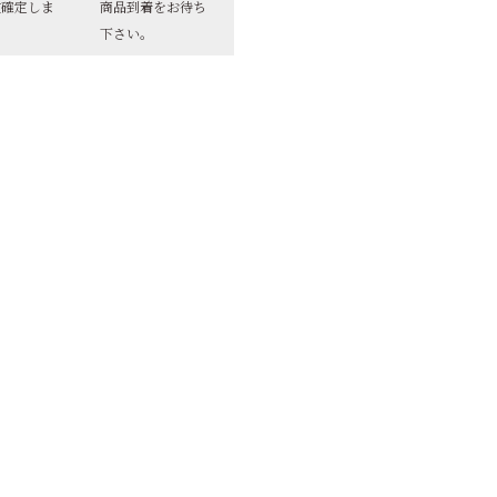
文確定しま
商品到着をお待ち
下さい。