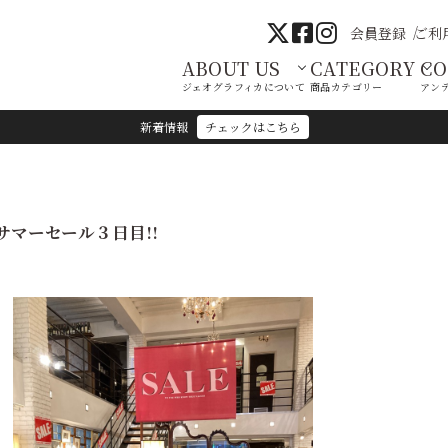
会員登録
ご利
ABOUT US
CATEGORY
C
ジェオグラフィカについて
商品カテゴリー
アン
新着情報
チェックはこちら
サマーセール３日目!!