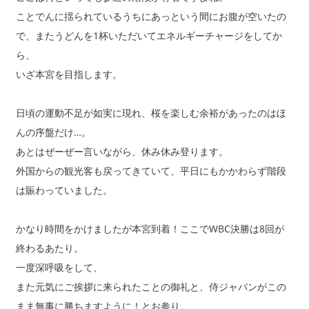
ことでんに揺られているうちにあっという間にお腹が空いたの
で、またうどんを1杯いただいてエネルギーチャージをしてか
ら、
いざ本宮を目指します。
日頃の運動不足が如実に現れ、桜を楽しむ余裕があったのはほ
んの序盤だけ…。
あとはぜーぜー言いながら、休み休み登ります。
外国からの観光客も戻ってきていて、平日にもかかわらず階段
は賑わっていました。
かなり時間をかけましたが本宮到着！ここでWBC決勝は8回が
終わるあたり。
一度深呼吸をして、
また元気にご挨拶に来られたことの御礼と、侍ジャパンがこの
まま無事に勝ちますように！とお参り。