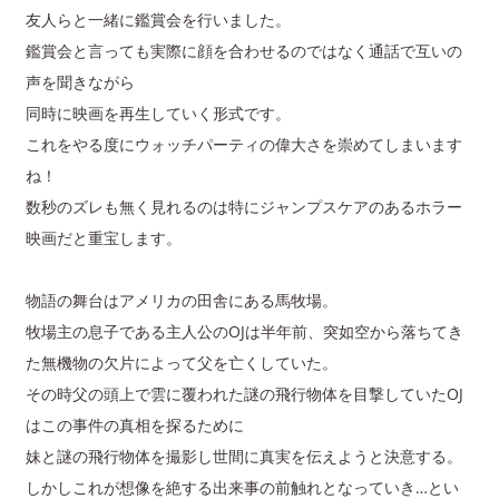
友人らと一緒に鑑賞会を行いました。
鑑賞会と言っても実際に顔を合わせるのではなく通話で互いの
声を聞きながら
同時に映画を再生していく形式です。
これをやる度にウォッチパーティの偉大さを崇めてしまいます
ね！
数秒のズレも無く見れるのは特にジャンプスケアのあるホラー
映画だと重宝します。
物語の舞台はアメリカの田舎にある馬牧場。
牧場主の息子である主人公のOJは半年前、突如空から落ちてき
た無機物の欠片によって父を亡くしていた。
その時父の頭上で雲に覆われた謎の飛行物体を目撃していたOJ
はこの事件の真相を探るために
妹と謎の飛行物体を撮影し世間に真実を伝えようと決意する。
しかしこれが想像を絶する出来事の前触れとなっていき…とい