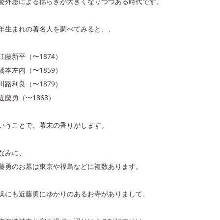
憂外患による揺らぎが大きくなりつつある時代です。
年生まれの著名人を調べてみると、、
江藤新平（〜1874）
橋本左内（〜1859）
川路利良（〜1879）
近藤勇（〜1868）
いうことで、幕末の香りがします。
なみに、
藤勇のお墓は東京や福島などに複数あります。
浜にも近藤勇にゆかりのあるお寺がありまして、