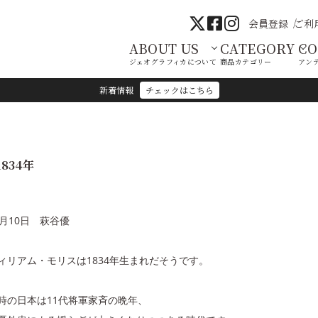
会員登録
ご利
ABOUT US
CATEGORY
C
ジェオグラフィカについて
商品カテゴリー
アン
新着情報
チェックはこちら
1834年
0月10日 萩谷優
ィリアム・モリスは1834年生まれだそうです。
時の日本は11代将軍家斉の晩年、