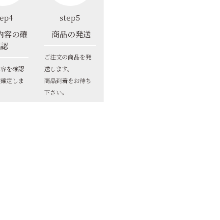
tep4
step5
内容の確
商品の発送
認
ご注文の商品を発
内容を確認
送します。
文確定しま
商品到着をお待ち
下さい。