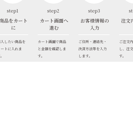
step1
step2
step3
s
商品をカート
カート画面へ
お客様情報の
注文
に
進む
入力
購入したい商品を
カート画面で商品
ご住所・連絡先・
ご注文
カートに入れま
と金額を確認しま
決済方法等を入力
し、注
す。
す。
します。
す。