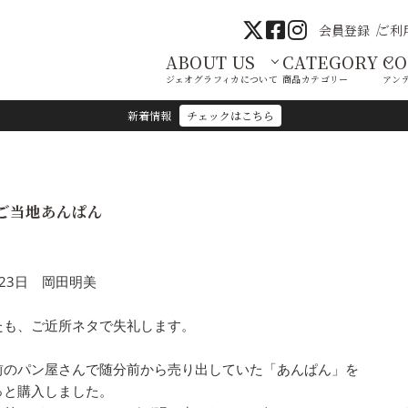
会員登録
ご利
ABOUT US
CATEGORY
C
ジェオグラフィカについて
商品カテゴリー
アン
新着情報
チェックはこちら
ご当地あんぱん
月23日 岡田明美
たも、ご近所ネタで失礼します。
前のパン屋さんで随分前から売り出していた「あんぱん」を
っと購入しました。