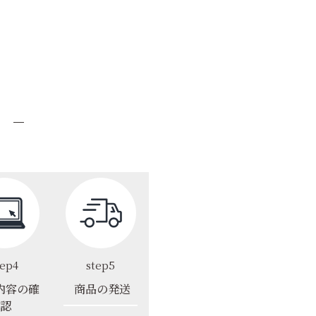
tep4
step5
内容の確
商品の発送
認