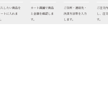
購入したい商品を
カート画面で商品
ご住所・連絡先・
ご注文
カートに入れま
と金額を確認しま
決済方法等を入力
し、注
す。
す。
します。
す。