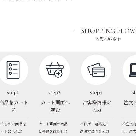
SHOPPING FLOW
お買い物の流れ
step1
step2
step3
s
商品をカート
カート画面へ
お客様情報の
注文
に
進む
入力
購入したい商品を
カート画面で商品
ご住所・連絡先・
ご注文
カートに入れま
と金額を確認しま
決済方法等を入力
し、注