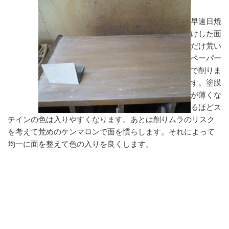
早速日焼
けした面
だけ荒い
ペーパー
で削りま
す。塗膜
が薄くな
るほどス
テインの色は入りやすくなります。あとは削りムラのリスク
を考えて荒めのケンマロンで面を慣らします。それによって
均一に面を整えて色の入りを良くします。