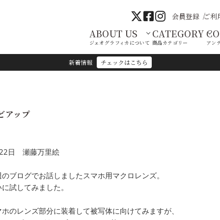
会員登録
ご利
ABOUT US
CATEGORY
C
ジェオグラフィカについて
商品カテゴリー
アン
新着情報
チェックはこちら
どアップ
月22日 瀬藤万里絵
週のブログでお話しましたスマホ用マクロレンズ。
いに試してみました。
マホのレンズ部分に装着して被写体に向けてみますが、