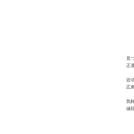
見
正
近
広
気
値