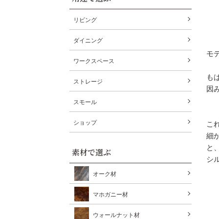
リビング
ダイニング
モ
ワークスペース
も
ストレージ
因
スモール
ショップ
こ
細
と
素材で選ぶ
シ
オーク材
マホガニー材
ウォールナット材