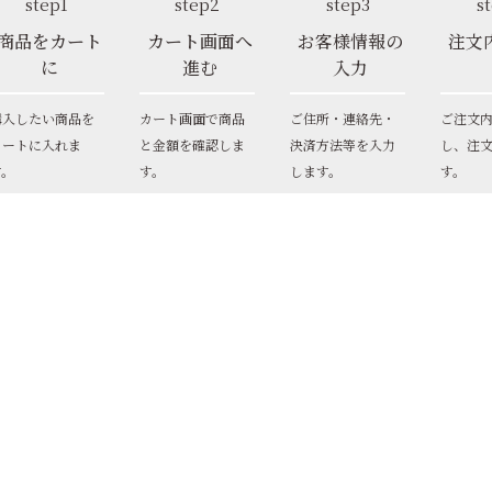
step1
step2
step3
s
商品をカート
カート画面へ
お客様情報の
注文
に
進む
入力
購入したい商品を
カート画面で商品
ご住所・連絡先・
ご注文
カートに入れま
と金額を確認しま
決済方法等を入力
し、注
す。
す。
します。
す。