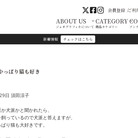
会員登録
ご利
ABOUT US
CATEGORY
C
ジェオグラフィカについて
商品カテゴリー
アン
新着情報
チェックはこちら
やっぱり猫も好き
29日 須田涼子
派か犬派かと聞かれたら、
を飼っているので犬派と答えますが、
っぱり猫も大好きです。