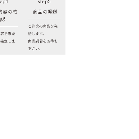
tep4
step5
内容の確
商品の発送
認
ご注文の商品を発
内容を確認
送します。
文確定しま
商品到着をお待ち
下さい。