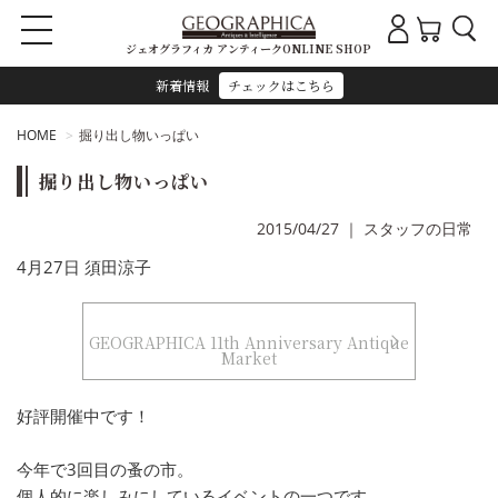
ジェオグラフィカ アンティークONLINE SHOP
新着情報
チェックはこちら
HOME
掘り出し物いっぱい
掘り出し物いっぱい
2015/04/27
｜
スタッフの日常
4月27日 須田涼子
GEOGRAPHICA 11th Anniversary Antique
Market
好評開催中です！
今年で3回目の蚤の市。
個人的に楽しみにしているイベントの一つです。