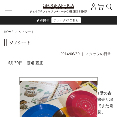
ジェオグラフィカ アンティークONLINE SHOP
新着情報
チェックはこちら
HOME
ソノシート
ソノシート
2014/06/30
｜
スタッフの日常
6月30日 渡邊 宣正
1階の古
書売り場
でまた発
見。