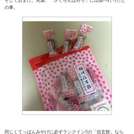
そしておまけ。先週、「さくらんぼ狩り」に山梨へ行ったと
の事。
同じくてっぱんみやげに必ずランクイン!!の「信玄餅」なら