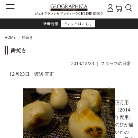
ジェオグラフィカ アンティークONLINE SHOP
新着情報
チェックはこちら
HOME
餅焼き
餅焼き
2013/12/23
｜
スタッフの日常
12月23日 渡邊 宣正
正月用
（2014
年度用）
の餅が届
いたの