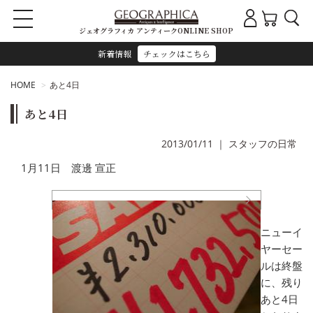
ジェオグラフィカ アンティークONLINE SHOP
新着情報
チェックはこちら
HOME
あと4日
あと4日
2013/01/11
｜
スタッフの日常
1月11日 渡邊 宣正
ニューイ
ヤーセー
ルは終盤
に、残り
あと4日