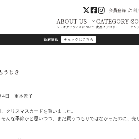
会員登録
ご利
ABOUT US
CATEGORY
C
ジェオグラフィカについて
商品カテゴリー
アン
新着情報
チェックはこちら
もうじき
1月4日 重本景子
日、クリスマスカードを買いました。
うそんな季節かと思いつつ、まだ買うつもりではなかったのに、売
。