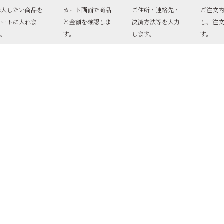
購入したい商品を
カート画面で商品
ご住所・連絡先・
ご注文
カートに入れま
と金額を確認しま
決済方法等を入力
し、注
す。
す。
します。
す。