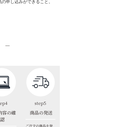
紙の申し込みができること。
tep4
step5
内容の確
商品の発送
認
ご注文の商品を発