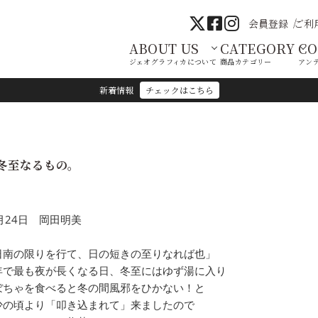
会員登録
ご利
ABOUT US
CATEGORY
C
ジェオグラフィカについて
商品カテゴリー
アン
新着情報
チェックはこちら
冬至なるもの。
月24日 岡田明美
日南の限りを行て、日の短きの至りなれば也」
年で最も夜が長くなる日、冬至にはゆず湯に入り
ぼちゃを食べると冬の間風邪をひかない！と
少の頃より「叩き込まれて」来ましたので