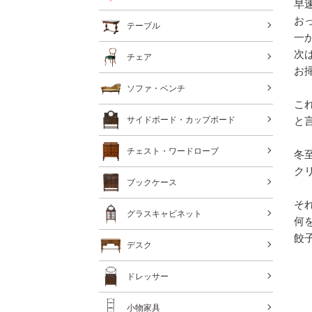
早
お
テーブル
一
次
チェア
お
ソファ・ベンチ
こ
と
サイドボード・カップボード
チェスト・ワードローブ
冬
ク
ブックケース
そ
グラスキャビネット
何
餃
デスク
ドレッサー
小物家具