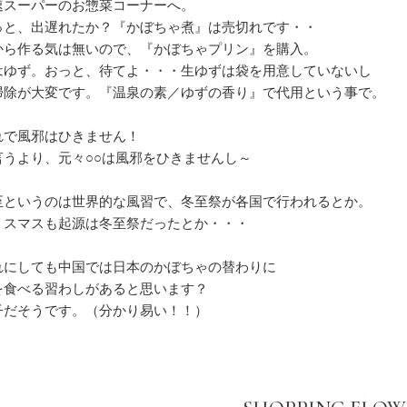
速スーパーのお惣菜コーナーへ。
っと、出遅れたか？『かぼちゃ煮』は売切れです・・
から作る気は無いので、『かぼちゃプリン』を購入。
はゆず。おっと、待てよ・・・生ゆずは袋を用意していないし
掃除が大変です。『温泉の素／ゆずの香り』で代用という事で。
れで風邪はひきません！
言うより、元々○○は風邪をひきませんし～
至というのは世界的な風習で、冬至祭が各国で行われるとか。
リスマスも起源は冬至祭だったとか・・・
れにしても中国では日本のかぼちゃの替わりに
を食べる習わしがあると思います？
子だそうです。（分かり易い！！）