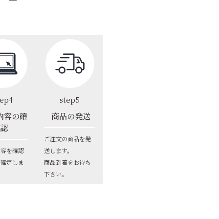
tep4
step5
内容の確
商品の発送
認
ご注文の商品を発
内容を確認
送します。
文確定しま
商品到着をお待ち
下さい。