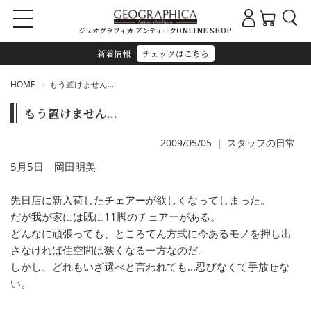
ジェオグラフィカ アンティークONLINE SHOP
新着情報
チェックはこちら
HOME
もう置けません...
もう置けません...
2009/05/05
｜
スタッフの日常
5月5日 岡田明美
先日店に新入荷したチェアーが欲しくなってしまった。
だが我が家には既に11脚のチェアーがある。
どんなに頑張っても、ところてん方式に今あるモノを押し出
さなければ住空間は狭くなる一方なのだ。
しかし、どれもいざ選べと言われても...忍びなくて手放せな
い。